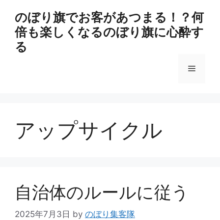
コ
のぼり旗でお客があつまる！？何
ン
倍も楽しくなるのぼり旗に心酔す
テ
ン
る
ツ
へ
メ
ス
キ
ニ
ッ
プ
アップサイクル
ュ
ー
自治体のルールに従う
2025年7月3日
by
のぼり集客隊