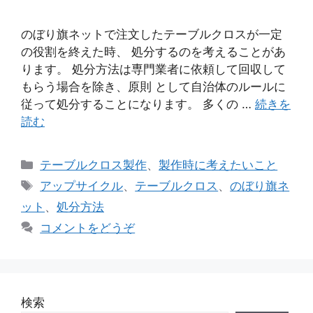
のぼり旗ネットで注文したテーブルクロスが一定
の役割を終えた時、 処分するのを考えることがあ
ります。 処分方法は専門業者に依頼して回収して
もらう場合を除き、原則 として自治体のルールに
従って処分することになります。 多くの …
続きを
読む
カ
テーブルクロス製作
、
製作時に考えたいこと
テ
タ
アップサイクル
、
テーブルクロス
、
のぼり旗ネ
ゴ
グ
ット
、
処分方法
リ
コメントをどうぞ
ー
検索