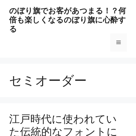
コ
のぼり旗でお客があつまる！？何
ン
倍も楽しくなるのぼり旗に心酔す
テ
ン
る
ツ
へ
メ
ス
キ
ニ
ッ
プ
セミオーダー
ュ
ー
江戸時代に使われてい
た伝統的なフォントに