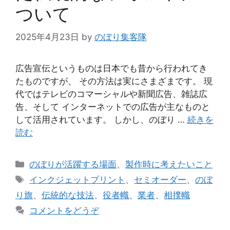
ついて
2025年4月23日
by
のぼり集客隊
広告宣伝というものは日本でも昔から行われてき
たものですが、 その方法は実にさまざまです。 現
代ではテレビのコマーシャルや新聞広告、雑誌広
告、そして インターネットでの広告が主なものと
して活用されています。 しかし、のぼり …
続きを
読む
カ
のぼりが活躍する場面
、
製作時に考えたいこと
テ
タ
インクジェットプリント
、
セミオーダー
、
のぼ
ゴ
グ
り旗
、
伝統的な技法
、
役者幟
、
業者
、
相撲幟
リ
コメントをどうぞ
ー