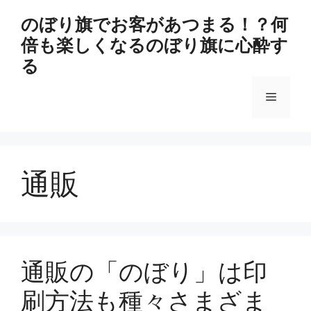
コ
のぼり旗でお客があつまる！？何
ン
倍も楽しくなるのぼり旗に心酔す
テ
ン
る
ツ
へ
メ
ス
キ
ニ
ッ
プ
通販
ュ
ー
通販の「のぼり」は印
刷方法も種々さまざま