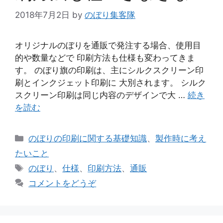
2018年7月2日
by
のぼり集客隊
オリジナルのぼりを通販で発注する場合、使用目
的や数量などで 印刷方法も仕様も変わってきま
す。 のぼり旗の印刷は、主にシルクスクリーン印
刷とインクジェット印刷に 大別されます。 シルク
スクリーン印刷は同じ内容のデザインで大 …
続き
を読む
カ
のぼりの印刷に関する基礎知識
、
製作時に考え
テ
たいこと
ゴ
タ
のぼり
、
仕様
、
印刷方法
、
通販
リ
グ
コメントをどうぞ
ー