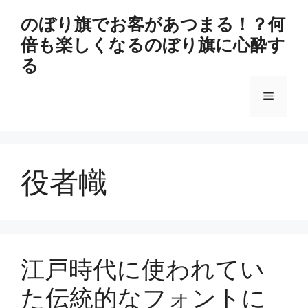
コ
のぼり旗でお客があつまる！？何
ン
倍も楽しくなるのぼり旗に心酔す
テ
ン
る
ツ
へ
メ
ス
キ
ニ
ッ
プ
役者幟
ュ
ー
江戸時代に使われてい
た伝統的なフォントに