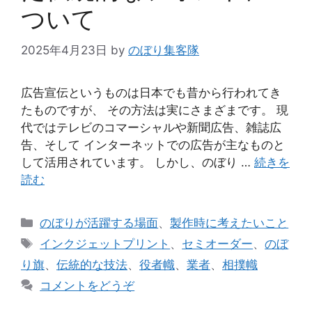
ついて
2025年4月23日
by
のぼり集客隊
広告宣伝というものは日本でも昔から行われてき
たものですが、 その方法は実にさまざまです。 現
代ではテレビのコマーシャルや新聞広告、雑誌広
告、そして インターネットでの広告が主なものと
して活用されています。 しかし、のぼり …
続きを
読む
カ
のぼりが活躍する場面
、
製作時に考えたいこと
テ
タ
インクジェットプリント
、
セミオーダー
、
のぼ
ゴ
グ
り旗
、
伝統的な技法
、
役者幟
、
業者
、
相撲幟
リ
コメントをどうぞ
ー